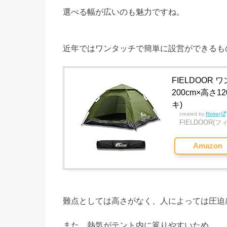
選べる幅が広いのも魅力ですね。
近年ではワンタッチで簡単に設営ができるも
FIELDOOR
200cm×高さ
キ)
created by
Rinker
FIELDOOR(
Amazon
難点としては高さがなく、人によっては圧迫
また、熱気がテント内に篭りやすいため