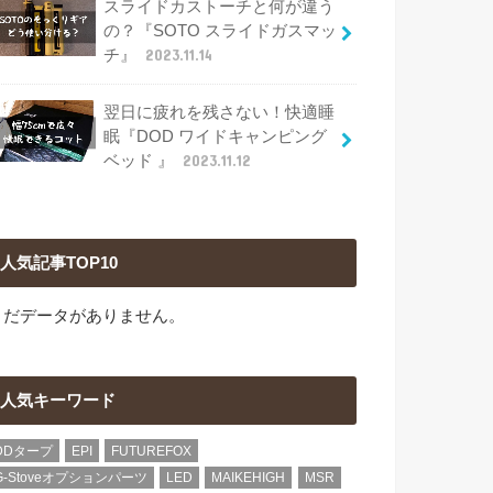
スライドカストーチと何が違う
の？『SOTO スライドガスマッ
チ』
2023.11.14
翌日に疲れを残さない！快適睡
眠『DOD ワイドキャンピング
ベッド 』
2023.11.12
人気記事TOP10
まだデータがありません。
人気キーワード
DDタープ
EPI
FUTUREFOX
G-Stoveオプションパーツ
LED
MAIKEHIGH
MSR