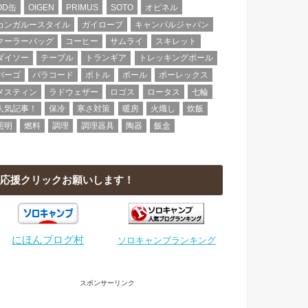
OD缶
OIGEN
PRIMUS
SOTO
オピネル
カンガルースタイル
ガイロープ
キャンパルジャパン
クーラーバッグ
コーヒー
サムライ
スキレット
ダイソー
テーブル
トランギア
トレッキングポール
バーゴ
パラコード
ボトル
ポール
ポーレックス
メスティン
ラドウェザー
ロゴス
ロータス
七輪
人気記事！
保冷
寒さ対策
暖房
火熾し
炊飯
照明
燃料
調理
調理器具
陶器
飯盒
応援クリックお願いします！
にほんブログ村
ソロキャンプランキング
スポンサーリンク