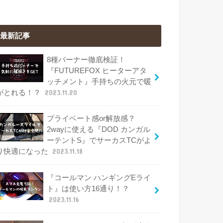
最新記事
8種バーナー徹底検証！
『FUTUREFOX ヒーターアタ
ッチメント』手持ちの火元で暖
がとれる！？
2023.11.20
プライベート感or解放感？
2wayに使える『DOD カンガル
ーテントS』でサーカスTCがよ
り快適になった
2023.11.18
『コールマン ハンギングEライ
ト』は使い方16通り！？
2023.11.16