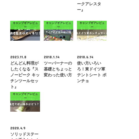
ークアレスタ
ー』
キャンプギアレビュ
キャンプギアレビュ
キャンプギアレビュ
ー
ー
ー
2023.11.8
2018.1.14
2018.6.14
どんどん料理が
ツーバーナーの
使い方いろい
したくなる『ス
基礎とちょっと
ろ！東ドイツ軍
ノーピーク キッ
変わった使い方
テントシート ポ
チンツールセッ
ンチョ
ト』
キャンプギアレビュ
ー
2020.4.9
ソリッドステー