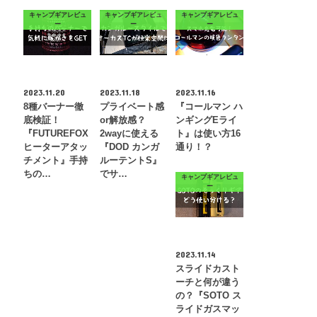
キャンプギアレビュ
キャンプギアレビュ
キャンプギアレビュ
ー
ー
ー
2023.11.20
2023.11.18
2023.11.16
8種バーナー徹
プライベート感
『コールマン ハ
底検証！
or解放感？
ンギングEライ
『FUTUREFOX
2wayに使える
ト』は使い方16
ヒーターアタッ
『DOD カンガ
通り！？
チメント』手持
ルーテントS』
ちの…
でサ…
キャンプギアレビュ
ー
2023.11.14
スライドカスト
ーチと何が違う
の？『SOTO ス
ライドガスマッ