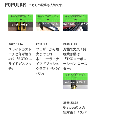
POPULAR
こちらの記事も人気です。
キャンプギアレビュ
キャンプギアレビュ
キャンプギアレビュ
ー
ー
ー
2023.11.14
2019.1.9
2019.2.25
スライドカスト
フェザーから着
万能で丈夫！鋳
ーチと何が違う
火までこれ一
物焼き網は
の？『SOTO ス
本！モーラ・ナ
『TKGコーポレ
ライドガスマッ
イフ『ブッシュ
ーション ロース
チ』
クラフト サバイ
ター』
バル』
キャンプギアレビュ
ー
2018.12.21
G-stoveの火の
粉対策！『スパ