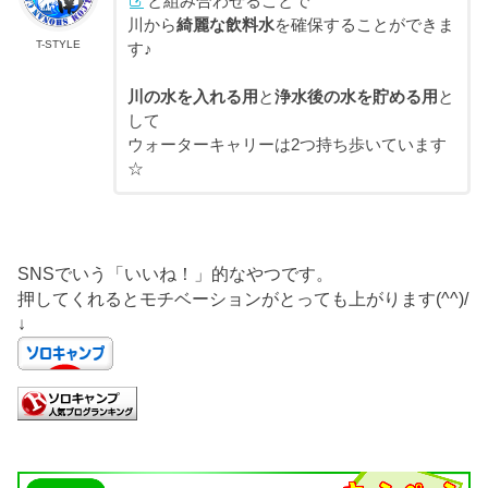
と組み合わせることで
川から
綺麗な飲料水
を確保することができま
T-STYLE
す♪
川の水を入れる用
と
浄水後の水を貯める用
と
して
ウォーターキャリーは2つ持ち歩いています
☆
SNSでいう「いいね！」的なやつです。
押してくれるとモチベーションがとっても上がります(^^)/
↓