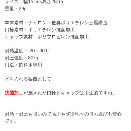
サイズ：幅15cm×高さ28cm
重量：29g
本体素材：ナイロン・低臭ポリエチレン三層構造
口栓素材：ポリエチレン抗菌加工
キャップ素材：ポリプロピレン抗菌加工
耐熱温度：-20～90℃
耐圧強度：80kg
用途：飲料水専用
水を入れる容器として
抗菌加工
が施された口栓とキャップは衛生的ですね。
耐熱・耐圧も強いので高所や寒冷地への持ち運びも安心
です。