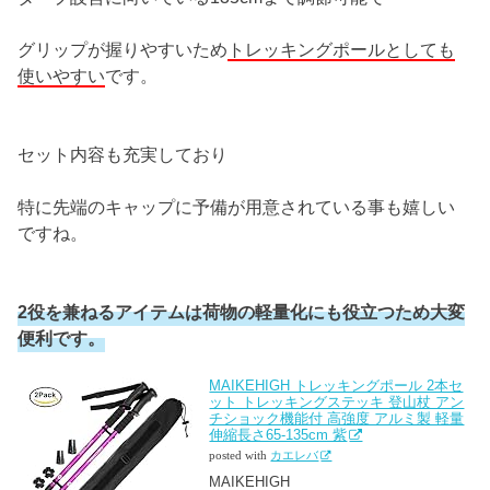
グリップが握りやすいため
トレッキングポールとしても
使いやすい
です。
セット内容も充実しており
特に先端のキャップに予備が用意されている事も嬉しい
ですね。
2役を兼ねるアイテムは荷物の軽量化にも役立つため大変
便利です。
MAIKEHIGH トレッキングポール 2本セ
ット トレッキングステッキ 登山杖 アン
チショック機能付 高強度 アルミ製 軽量
伸縮長さ65-135cm 紫
posted with
カエレバ
MAIKEHIGH