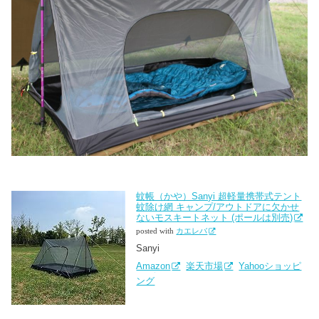
蚊帳（かや）Sanyi 超軽量携帯式テント
蚊除け網 キャンプ/アウトドアに欠かせ
ないモスキートネット (ポールは別売)
posted with
カエレバ
Sanyi
Amazon
楽天市場
Yahooショッピ
ング