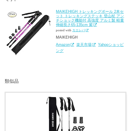
MAIKEHIGH トレッキングポール 2本セ
ット トレッキングステッキ 登山杖 アン
チショック機能付 高強度 アルミ製 軽量
伸縮長さ65-135cm 紫
posted with
カエレバ
MAIKEHIGH
Amazon
楽天市場
Yahooショッピ
ング
類似品