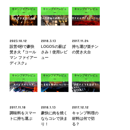
キャンプギアレビュ
キャンプギアレビュ
キャンプギアレビュ
ー
ー
ー
2023.10.12
2018.3.13
2017.11.24
設営4秒で豪快
LOGOSの薪ば
持ち運び楽チン
焚き火『コール
さみ！使用レビ
の焚き火台
マン ファイアー
ュー
ディスク』
キャンプギアレビュ
キャンプギアレビュ
キャンプギアレビュ
ー
ー
ー
2017.11.18
2018.1.13
2017.12.12
調味料をスマー
豪快に肉を焼く
キャンプ料理の
トに持ち運ぶ
ならコレで決ま
材料は何で切
り！
る？