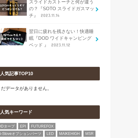
スライドカストーチと何が違う
の？『SOTO スライドガスマッ
チ』
2023.11.14
翌日に疲れを残さない！快適睡
眠『DOD ワイドキャンピング
ベッド 』
2023.11.12
人気記事TOP10
まだデータがありません。
人気キーワード
DDタープ
EPI
FUTUREFOX
G-Stoveオプションパーツ
LED
MAIKEHIGH
MSR