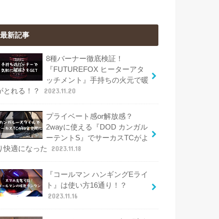
最新記事
8種バーナー徹底検証！
『FUTUREFOX ヒーターアタ
ッチメント』手持ちの火元で暖
がとれる！？
2023.11.20
プライベート感or解放感？
2wayに使える『DOD カンガル
ーテントS』でサーカスTCがよ
り快適になった
2023.11.18
『コールマン ハンギングEライ
ト』は使い方16通り！？
2023.11.16