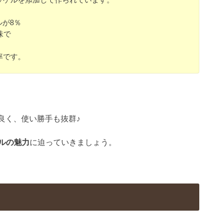
ルが8％
味で
率です。
良く、使い勝手も抜群♪
ルの魅力
に迫っていきましょう。