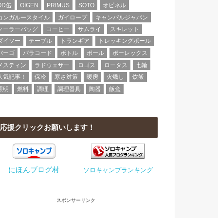
OD缶
OIGEN
PRIMUS
SOTO
オピネル
カンガルースタイル
ガイロープ
キャンパルジャパン
クーラーバッグ
コーヒー
サムライ
スキレット
ダイソー
テーブル
トランギア
トレッキングポール
バーゴ
パラコード
ボトル
ポール
ポーレックス
メスティン
ラドウェザー
ロゴス
ロータス
七輪
人気記事！
保冷
寒さ対策
暖房
火熾し
炊飯
照明
燃料
調理
調理器具
陶器
飯盒
応援クリックお願いします！
にほんブログ村
ソロキャンプランキング
スポンサーリンク