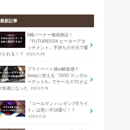
最新記事
8種バーナー徹底検証！
『FUTUREFOX ヒーターアタ
ッチメント』手持ちの火元で暖
がとれる！？
2023.11.20
プライベート感or解放感？
2wayに使える『DOD カンガル
ーテントS』でサーカスTCがよ
り快適になった
2023.11.18
『コールマン ハンギングEライ
ト』は使い方16通り！？
2023.11.16