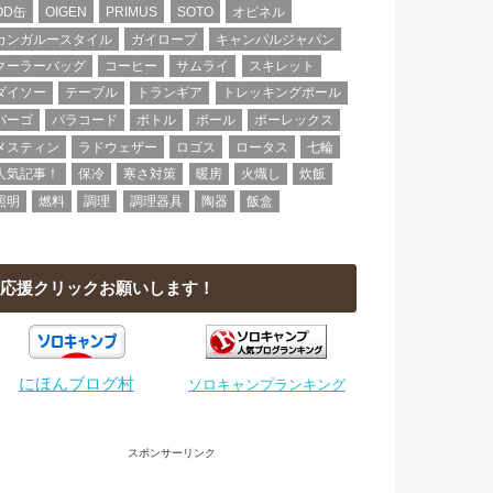
OD缶
OIGEN
PRIMUS
SOTO
オピネル
カンガルースタイル
ガイロープ
キャンパルジャパン
クーラーバッグ
コーヒー
サムライ
スキレット
ダイソー
テーブル
トランギア
トレッキングポール
バーゴ
パラコード
ボトル
ポール
ポーレックス
メスティン
ラドウェザー
ロゴス
ロータス
七輪
人気記事！
保冷
寒さ対策
暖房
火熾し
炊飯
照明
燃料
調理
調理器具
陶器
飯盒
応援クリックお願いします！
にほんブログ村
ソロキャンプランキング
スポンサーリンク