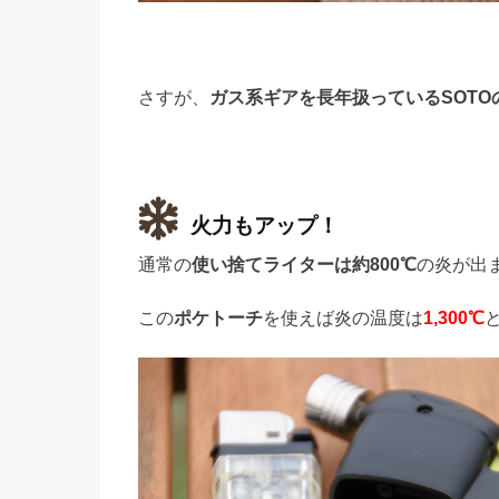
さすが、
ガス系ギアを長年扱っているSOTO
火力もアップ！
通常の
使い捨てライターは約800℃
の炎が出
この
ポケトーチ
を使えば炎の温度は
1,300℃