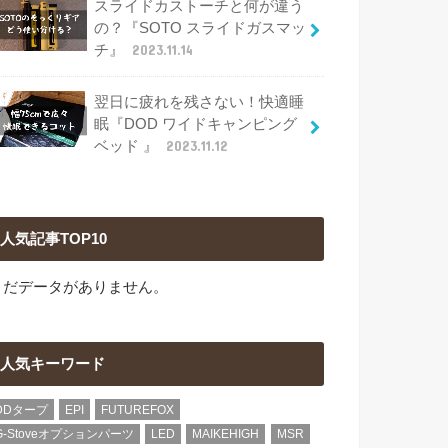
スライドカストーチと何が違う
の？『SOTO スライドガスマッ
チ』
2023.11.14
翌日に疲れを残さない！快適睡
眠『DOD ワイドキャンピング
ベッド 』
2023.11.12
人気記事TOP10
まだデータがありません。
人気キーワード
DDタープ
EPI
FUTUREFOX
G-Stoveオプションパーツ
LED
MAIKEHIGH
MSR