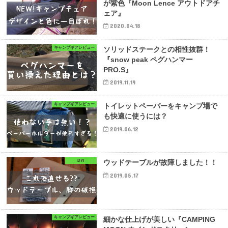
が紫色『Moon Lence アウトドアチ
ェア』
2020.04.18
キャンプギアレビュー
ソリッドステークとの相性抜群！
『snow peak ペグハンマー
PRO.S』
2019.11.19
キャンプギアレビュー
トイレットペーパーをキャンプ場で
も快適に使うには？
2019.06.12
DYI
ウッドテーブルが故障しました！！
2019.05.17
キャンプギアレビュー
細かな仕上げが美しい『CAMPING