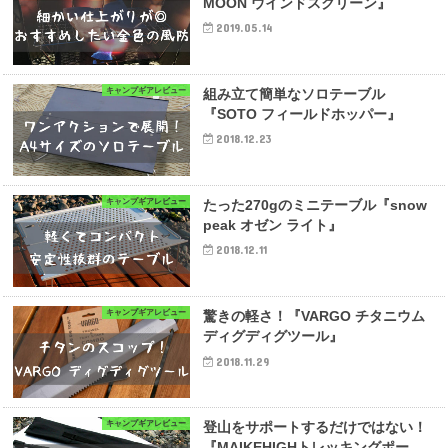
MOON ウインドスクリーン』
2019.05.14
キャンプギアレビュー
組み立て簡単なソロテーブル
『SOTO フィールドホッパー』
2018.12.23
キャンプギアレビュー
たった270gのミニテーブル『snow
peak オゼン ライト』
2018.12.11
キャンプギアレビュー
驚きの軽さ！『VARGO チタニウム
ディグディグツール』
2018.11.29
キャンプギアレビュー
登山をサポートするだけではない！
『MAIKEHIGHトレッキングポー