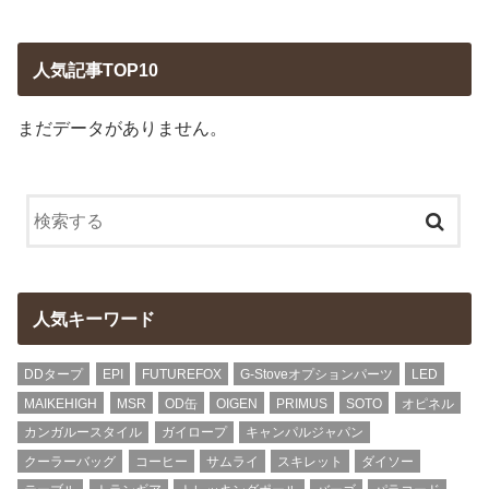
人気記事TOP10
まだデータがありません。
人気キーワード
DDタープ
EPI
FUTUREFOX
G-Stoveオプションパーツ
LED
MAIKEHIGH
MSR
OD缶
OIGEN
PRIMUS
SOTO
オピネル
カンガルースタイル
ガイロープ
キャンパルジャパン
クーラーバッグ
コーヒー
サムライ
スキレット
ダイソー